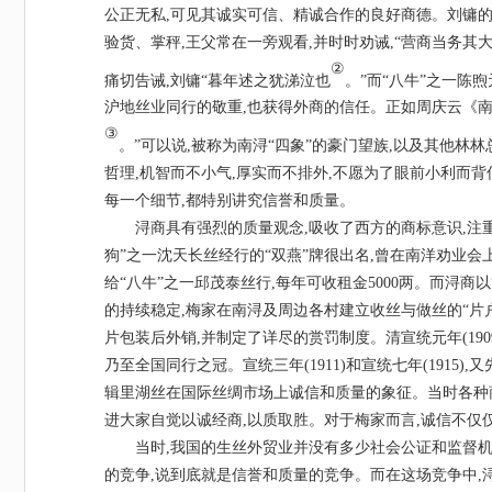
公正无私,可见其诚实可信、精诚合作的良好商德。刘镛的
验货、掌秤,王父常在一旁观看,并时时劝诫,“营商当务其大
②
痛切告诫,刘镛“暮年述之犹涕泣也
。
”而“八牛”之一陈
沪地丝业同行的敬重,也获得外商的信任。正如周庆云《南
③
。
”可以说,被称为南浔“四象”的豪门望族,以及其他林
哲理,机智而不小气,厚实而不排外,不愿为了眼前小利而背
每一个细节,都特别讲究信誉和质量。
浔商具有强烈的质量观念
,吸收了西方的商标意识,注
狗”之一沈天长丝经行的“双燕”牌很出名,曾在南洋劝业会
给“八牛”之一邱茂泰丝行,每年可收租金5000两。而浔商
的持续稳定,梅家在南浔及周边各村建立收丝与做丝的“片户
片包装后外销,并制定了详尽的赏罚制度。清宣统元年(1909)
乃至全国同行之冠。宣统三年(1911)和宣统七年(191
辑里湖丝在国际丝绸市场上诚信和质量的象征。当时各种
进大家自觉以诚经商,以质取胜。对于梅家而言,诚信不仅仅
当时
,我国的生丝外贸业并没有多少社会公证和监督
的竞争,说到底就是信誉和质量的竞争。而在这场竞争中,