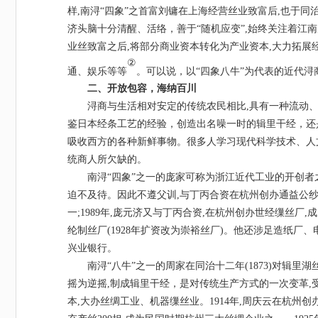
样,南浔“四象”之首富刘镛在上海经营丝业致富后,也于同治
济头脑十分清醒、活络，善于“随机应变”,始终关注着江
业丝致富之后,将部分商业资本转化为产业资本,大力拓展
②
通、娱乐等等
。可以说，以
“四象八牛”为代表的近代
二、开放包容，海纳百川
浔商与生活相对安定的传统农民相比
,具有一种流动
鉴日本经条工艺的经验，创造出名噪一时的辑里干经，还
吸收西方的各种新鲜事物。很多人学习现代科学技术、人
统商人所欠缺的。
南浔
“四象”之一的庞家可称为浙江近代工业的开创
迫不及待。因此不遵父训,与丁丙合资在杭州创办通益公纱厂
一;1989年,庞元济又与丁丙合资,在杭州创办世经缫丝
纶制丝厂(1928年扩资改为崇裕丝厂)。他还涉足造纸厂
兴业银行。
南浔
“八牛”之一的周家在同治十二年(1873)对辑
摇为逆摇,制成辑里干经，是对传统生产方式的一次变革,
本,大办丝绸工业、机器缫丝业。1914年,周庆云在杭州创