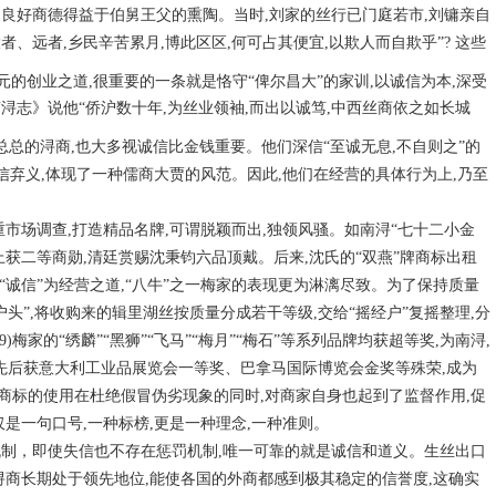
良好商德得益于伯舅王父的熏陶。当时,刘家的丝行已门庭若市,刘镛亲自
者、远者,乡民辛苦累月,博此区区,何可占其便宜,以欺人而自欺乎”? 这些
煦元的创业之道,很重要的一条就是恪守“俾尔昌大”的家训,以诚信为本,深受
浔志》说他“侨沪数十年,为丝业领袖,而出以诚笃,中西丝商依之如长城
林总总的浔商,也大多视诚信比金钱重要。他们深信“至诚无息,不自则之”的
信弃义,体现了一种儒商大贾的风范。因此,他们在经营的具体行为上,乃至
重市场调查,打造精品名牌,可谓脱颖而出,独领风骚。如南浔“七十二小金
上获二等商勋,清廷赏赐沈秉钧六品顶戴。后来,沈氏的“双燕”牌商标出租
以“诚信”为经营之道,“八牛”之一梅家的表现更为淋漓尽致。为了保持质量
头”,将收购来的辑里湖丝按质量分成若干等级,交给“摇经户”复摇整理,分
梅家的“绣麟”“黑狮”“飞马”“梅月”“梅石”等系列品牌均获超等奖,为南浔,
5),又先后获意大利工业品展览会一等奖、巴拿马国际博览会金奖等殊荣,成为
商标的使用在杜绝假冒伪劣现象的同时,对商家自身也起到了监督作用,促
是一句口号,一种标榜,更是一种理念,一种准则。
机制，即使失信也不存在惩罚机制,唯一可靠的就是诚信和道义。生丝出口
浔商长期处于领先地位,能使各国的外商都感到极其稳定的信誉度,这确实