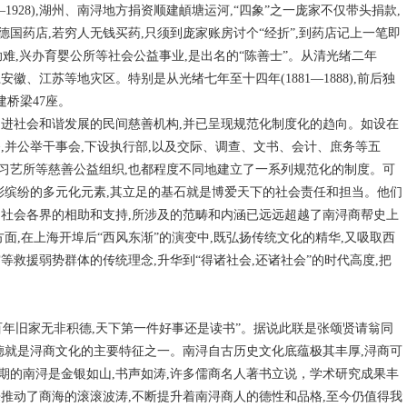
1928),湖州、南浔地方捐资顺建頔塘运河,“四象”之一庞家不仅带头捐款,
国药店,若穷人无钱买药,只须到庞家账房讨个“经折”,到药店记上一笔即
助难,兴办育婴公所等社会公益事业,是出名的“陈善士”。从清光绪二年
江安徽、江苏等地灾区。特别是从光绪七年至十四年(1881—1888),前后独
建桥梁47座。
促进社会和谐发展的民间慈善机构,并已呈现规范化制度化的趋向。如设在
,并公举干事会,下设执行部,以及交际、调查、文书、会计、庶务等五
习艺所等慈善公益组织,也都程度不同地建立了一系列规范化的制度。可
彩缤纷的多元化元素,其立足的基石就是博爱天下的社会责任和担当。他们
了社会各界的相助和支持,所涉及的范畴和内涵已远远超越了南浔商帮史上
面,在上海开埠后“西风东渐”的演变中,既弘扬传统文化的精华,又吸取西
救援弱势群体的传统理念,升华到“得诸社会,还诸社会”的时代高度,把
百年旧家无非积德,天下第一件好事还是读书”。据说此联是张颂贤请翁同
德就是浔商文化的主要特征之一。南浔自古历史文化底蕴极其丰厚,浔商可
期的南浔是金银如山,书声如涛,许多儒商名人著书立说，学术研究成果丰
推动了商海的滚滚波涛,不断提升着南浔商人的德性和品格,至今仍值得我