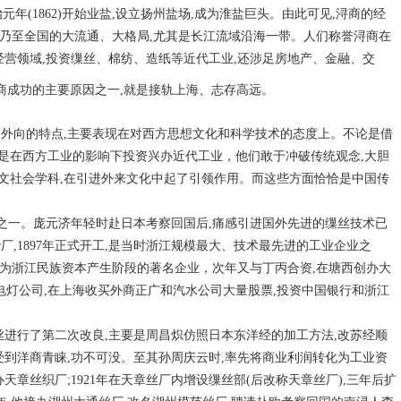
元年(1862)开始业盐,设立扬州盐场,成为淮盐巨头。由此可见,浔商的经
南乃至全国的大流通、大格局,尤其是长江流域沿海一带。人们称誉浔商在
经营领域,投资缫丝、棉纺、造纸等近代工业,还涉足房地产、金融、交
浔商成功的主要原因之一,就是接轨上海、志存高远。
、外向的特点,主要表现在对西方思想文化和科学技术的态度上。不论是借
是在西方工业的影响下投资兴办近代工业，他们敢于冲破传统观念,大胆
文社会学科,在引进外来文化中起了引领作用。而这些方面恰恰是中国传
者之一。庞元济年轻时赴日本考察回国后,痛感引进国外先进的缫丝技术已
,1897年正式开工,是当时浙江规模最大、技术最先进的工业企业之
厂,成为浙江民族资本产生阶段的著名企业，次年又与丁丙合资,在塘西创办大
、电灯公司,在上海收买外商正广和汽水公司大量股票,投资中国银行和浙江
里湖丝进行了第二次改良,主要是周昌炽仿照日本东洋经的加工方法,改苏经顺
受到洋商青睐,功不可没。至其孙周庆云时,率先将商业利润转化为工业资
办天章丝织厂;1921年在天章丝厂内增设缫丝部(后改称天章丝厂),三年后扩