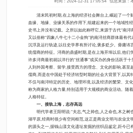
时间：2024-12-31 17:05:54
信息来源：
清末民初时期
,在上海的经济社会舞台上,崛起了一个
血缘、地缘、业缘关系的作用下,组建起来的一个地域性经
史书上并没有记载。之所以如此称呼它,来源于古代“南浔商
又以俗称“四象八牛七十二小金狗”的南浔丝商群体最有代
沉浮及运行轨迹,以往史学界有所讨论,褒多贬少。毋庸讳
统儒商的特征。浔商的鼎盛时期,是在上海开埠以后,他们
许多浔商最初就以洋行的“丝通事”或买办的身份活跃于十
人到外国考察、留学,接受西方的理念、文化的影响,甚至
儒商,而是在中国处于经济转型时期的社会大背景下,以其
不仅与南浔特定的历史、地理环境,以及经济的繁荣、文化
称为商家的人格力量,特别适用于大规模的商业活动。随着
人格特征。
一、接轨上海，志存高远
明代学者王阳明说
:“夫志,气之帅也,人之命也,木
湖平原,经商时很少有空间框范,这正是商业文明与农业文
的源头之一,据钱山漾文化遗址发掘的丝织品鉴定,距今已有4