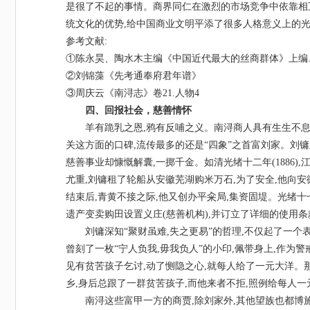
是很了不起的事情。商界同仁在激烈的市场竞争中依靠相互
统文化的优势,给中国商业文明平添了很多人格意义上的光
参考文献
:
①陈永昊、陶水木主编《中国近代最大的丝商群体》上编.P
②刘锦藻《先考通奉府君年谱》
③周庆云《南浔志》卷21.人物4
四、回报社会，慈善情怀
羊有跪乳之恩
,鸦有反哺之义。南浔商人具有生生不
关这方面的口碑,流传最多的还是“四象”之首富刘家。刘镛
慈善事业却慷慨解囊,一掷千金。如清光绪十二年(1886),
尤重,刘镛租了轮船从安徽芜湖购米万石,为了安全,他向安徽
结束后,青黄不接之际,他又创办平籴局,集资固堤。光绪十七
遗产变卖购田设置义庄(慈善机构),并订立了详细的使用条
刘镛深知
“聚财虽难,失之更易”的哲理,不仅起了一
曾刻了一枚“宁人负我,毋我负人”的小印,佩带身上,作为
见有贫苦孩子乞讨,动了恻隐之心,就每人给了一元大洋。
乡,身后总跟了一群贫苦孩子,而他来者不拒,照例给每人一
南浔这些富甲一方的商贾
,除刘家外,其他望族也都博