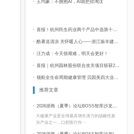
王均豪：不拥抱AI，AI就把你淘汰
喜报！杭州民生药业两个产品中选第十二批国采
酷暑送清凉 关怀暖人心——浙江振丰建设有限公司开展夏季送清凉及防暑降温慰问活动
汪力成：今天很艰难，明天会更好！
喜报｜杭州园林股份联合攻关项目斩获2025年度上海市科技进步二等奖！
领航全生命周期健康管理 贝因美四大业务板块闪耀2026 CBME
推荐文章
2026浙商（夏季）论坛BOSS智库沙龙走进艺星口腔
大健康产业是全球最具增长潜力的战略性新
兴产业之一，口腔医疗作···
2026浙商（夏季）论坛BOSS智库沙龙“浙商高质量出海”圆满举行