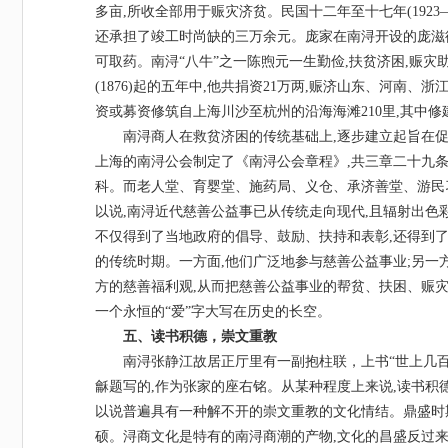
多亩,所收全部用于赈灾济贫。民国十二年至十七年(1923—
还承担了竣工时尚缺的三万余元。庞家在南浔开设的庞滋德
可取药。南浔“八牛”之一陈煦元一生勤俭,扶贫济困,赈灾
(1876)起的五年中,他共捐资21万两,赈济山东、河南、浙
资或募资修筑自上海川沙至杭州的沿海海滩210里,其中修
南浔商人在救贫济困的传统基础上
,逐步建立起旨在
上海的南浔公会制定了《南浔公会章程》,共三章二十九条
科。而老人堂、育婴堂、施药局、义仓、承济善堂、游民
以说,南浔近代慈善公益事已从传统走向现代,且辐射出色
不仅得到了当地政府的倡导、鼓励、扶持和表彰,还得到
的传统时期。一方面,他们广泛地参与慈善公益事业;另一方
方的慈善福利观,从而把慈善公益事业的帮贫、扶困、赈灾等
一个永恒的“爱”字大写在历史的长空。
五、读书积德，崇文重教
南浔张静江故居正厅里有一副抱柱联，上书
“世上几
龢题写的,作为张家的座右铭。从某种程度上来说,读书积
以说普遍具有一种解不开的崇文重教的文化情结。鼎盛时
硕。浔商文化是特有的南浔商潮的产物,文化的昌盛反过来