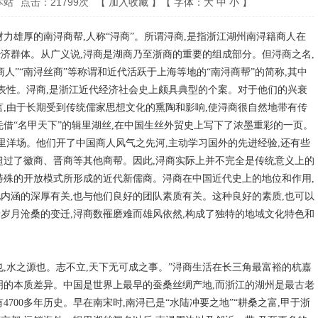
本站
点击：
21799
次
【
加入收藏
】【
字体：
大
中
小
】
财力雄厚的南浔商帮,人称“浔商”。所谓浔商,是指浙江湖州南浔籍商人在
济群体。从广义说,浔商是湖商乃至浙商的重要的组成部分。但浔商之名,
人”“南浔丝商”等称谓和近代活跃于上海等地的“南浔商帮”的简称,其中
表性。浔商,是浙江近代经济社会史上颇具典型的个案。对于他们的兴衰
言,由于长期受到传统儒家思想文化的熏陶和影响,使浔商很自然地带有传
凭借“名甲天下”的辑里湖丝,在中国生丝外贸史上写下了浓墨重彩的一页。
里洋场。他们开了中国商人风气之先河,主动学习国外的先进经验,还有些
超过了徽商、晋商等其他商帮。因此,浔商实际上并不完全是传统意义上的
特殊的开放模式所形成的近代新儒商。浔商在中国近代史上的地位和作用,
内涵的深厚有关,也与他们良好的团队素质有关。这种良好的素质,也可以
岁月沧桑的变迁,浔商数罹磨难而雄风依然,构成了独特的地域文化特色和
之树也,水之源也。志不立,天下无可成之事。”浔商生活在长三角最富裕的杭嘉
明的本质差异。中国是世界上最早的蚕桑丝绸产地,而浙江的湖州是最古老
700多年历史。早在南宋时,南浔已是“水陆冲要之地”“耕桑之富,甲于浙