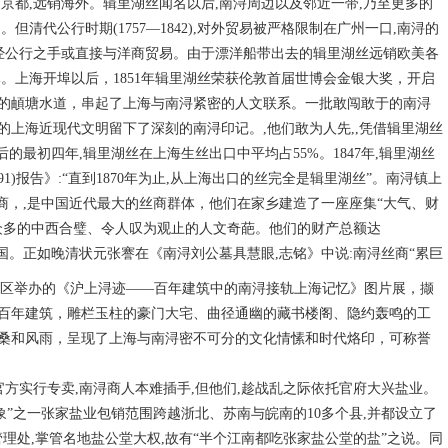
声京都,远销海外。辑里湖丝闻名以后,南浔周边以及邻近一带,乃至更多的
清代公行时期(1757—1842),对外贸易被严格限制在广州一口,南浔的
,经公行之手或直接与洋商贸易。由于漂洋船带出去的辑里湖丝远销欧美各
。上海开埠以后，1851年辑里湖丝荣获伦敦首届世博会金银大奖，开启
的頔塘水道，串起了上海与南浔紧密的人文联系。一批敢闯敢于的南浔
上海近现代文明留下了深刻的南浔印记。,他们敢为人先,,凭借辑里湖丝
的最初四年,辑里湖丝在上海生丝出口中平均占55%。1847年,辑里湖丝
891)报告》:“直到1870年为止,从上海出口的丝完全是辑里湖丝”。南浔镇上
商，,是中国近代最大的丝商群体，他们在家乡建造了一座座集“大气、财
众多的中西合璧、令人叹为观止的人文奇葩。他们的财产总额达
可敌国。正如晚清状元张謇在《南浔刘公墓具慧眼,志铭》中说:南浔丝商“累巨
年南浔区举办的《沪上浔迹——百年建筑中的南浔接轨上海记忆》图片展，撷
百年建筑，雕栏玉柱的豪门大宅、曲径通幽的藏书楼阁、隐约轰鸣的工
桑和风雨，呈现了上海与南浔密不可分的文化情愫和时代烙印，可称誉
官方实行专卖,南浔商人本难插手,但他们,趁战乱之际依托官府大兴盐业。
象”之一张家盐业包销范围跨越浙北、苏南与皖南的10多个县,并都设立了
管理处,掌管名地盐公堂大权,故有“半个江南都吃张家盐公堂的盐”之说。同