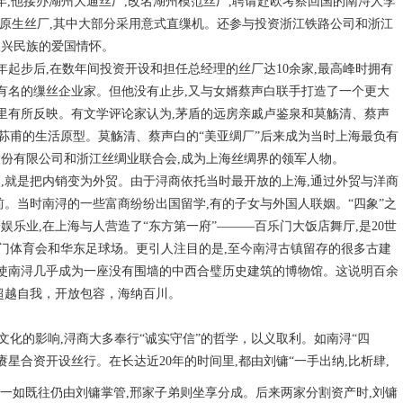
5年,他接办湖州大通丝厂,改名湖州模范丝厂,聘请赴欧考察回国的南浔人李
办原生丝厂,其中大部分采用意式直缫机。还参与投资浙江铁路公司和浙江
振兴民族的爱国情怀。
3年起步后,在数年间投资开设和担任总经理的丝厂达10余家,最高峰时拥有
海滩赫赫有名的缫丝企业家。但他没有止步,又与女婿蔡声白联手打造了一个更大
里有所反映。有文学评论家认为,茅盾的远房亲戚卢鉴泉和莫觞清、蔡声
荪甫的生活原型。莫觞清、蔡声白的“美亚绸厂”后来成为当时上海最负有
业股份有限公司和浙江丝绸业联合会,成为上海丝绸界的领军人物。
点,就是把内销变为外贸。由于浔商依托当时最开放的上海,通过外贸与洋商
前。当时南浔的一些富商纷纷出国留学,有的子女与外国人联姻。“四象”之
乐业,在上海与人营造了“东方第一府”———百乐门大饭店舞厅,是20世
乐门体育会和华东足球场。更引人注目的是,至今南浔古镇留存的很多古建
,使南浔几乎成为一座没有围墙的中西合璧历史建筑的博物馆。这说明百余
超越自我，开放包容，海纳百川。
文化的影响
,浔商大多奉行“诚实守信”的哲学，以义取利。如南浔“四
赓星合资开设丝行。在长达近20年的时间里,都由刘镛“一手出纳,比析肆,
行一如既往仍由刘镛掌管,邢家子弟则坐享分成。后来两家分割资产时,刘镛