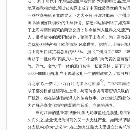
右”。到了明代中叶,辑里湖丝声名鹊起,列为御用贡品,蜚
地区都竞相仿效,所以它实际上成了中国优质蚕丝的代名词。但
一些丝商先驱者竟敢冒天下之大不韪,开漂洋船南下广州
国,因而他们对海外的生丝行情、信息和运输网络了如指掌
了上海与南浔频繁的商贸交流；如今被列入世界文化遗产
人，带着故乡的润泽和滋养，驰骋于上海滩，为丰富多彩的
之优势,很快占领了欧美市场,风靡世界。据统计,上海开埠后
占上海出口丝贸易总量的63.3%。据《广州海关(1882—1
崛起了一批俗称“四象八牛七十二小金狗”为代表的巨贾富
气、洋气、文气”于一体的豪门名宅、私家园林，留下了
6000~8000万两,相当于晚清政府一年的财政收入，富
①
万之家,以十数计,巨万百计,万者不可胜原
。
”2023
取了部分目前还留存在上海、与南浔乡贤有着密切关联的
厂机器，都在讲述着南浔人的传奇故事。这些建筑历经沧
为诠释浔商文化精神的凝固的音乐、立体的画卷。
当时江南的盐业亦很赚钱
,但无论淮盐还是浙盐,都由
久而久之,盐业便成为浔商的又一大支柱产业。如南浔“四
分支机构,称为“盐公堂”,在上海九江路大庆里设立盐务总