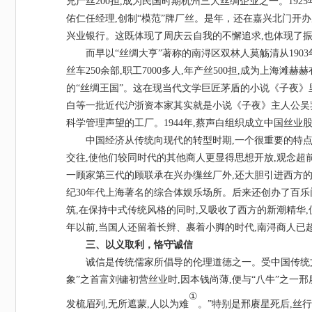
充产丝200担,成为民国时期杭州三大丝绸企业之一。192
佑仁任经理,创制“模范”牌厂丝。是年，还在嘉兴北门开
兴业银行。这既体现了周庆云自我的不懈追求,也体现了
而早以
“丝绸大亨”著称的南浔区双林人莫觞清从190
丝车250余部,职工7000多人,年产丝500担,成为上
的“丝绸王国”。这在现当代文学巨匠茅盾的小说《子夜》
白等一批近代沪浙资本家其实就是小说《子夜》主人公吴
科学管理声望的工厂。1944年,蔡声白组织成立中国丝
中国经济从传统向现代的转型时期
,一个很重要的特
交往,使他们较同时代的其他商人更显得思想开放,观念超
一顾家第三代的顾联承在兴办缫丝厂外,还大胆引进西方的娱
纪30年代上海著名的综合体娱乐场所。后来还创办了百
筑,在保持中式传统风格的同时,又吸收了西方的新潮精华
年以前,当国人还留着长辫、裹着小脚的时代,南浔商人已
三、以义取利，恪守诚信
诚信是传统儒家所倡导的伦理道德之一。受中国传统
象”之首富刘镛初营丝业时,因本钱尚薄,便与“八牛”之一邢
①
发梳眉列,无所遮蒙,人以为难
。
”特别是邢赓星死后,丝