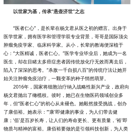
以世家为基，传承“悬壶济世”之志
“医者仁心”，是长辈在杨文君从医之初的赠言。出身于
医学世家，拥有医学和管理学双专业背景，哥哥是国际顶尖
肿瘤免疫学家、临床科学家。从小，长辈的教诲便深植于
心：“大医精诚，医者仁心。”医学专业毕业后，她成为一名
医生，却在目睹太多癌症患者因传统放化疗无效而离去后，
陷入了深深的思考。“杀敌一千自损八百”的传统疗法让她开
始关注肿瘤免疫治疗，一颗变革的种子悄然萌芽。
2016年，国家将细胞治疗纳入战略性新兴产业，政府向
杨文君抛出了橄榄枝。彼时，她已在生物医药领域创业多
年，但“医者仁心”的初心从未褪色。她毅然接受挑战，创办
了康佰裕。她表示：“‘康'即健康的事业，为人们带去健
康；‘佰'是百岁长寿，让人们的寿命更长、更有质量，‘裕'即
物质与精神的富裕。康佰裕要做的是引领科技创新，为人类