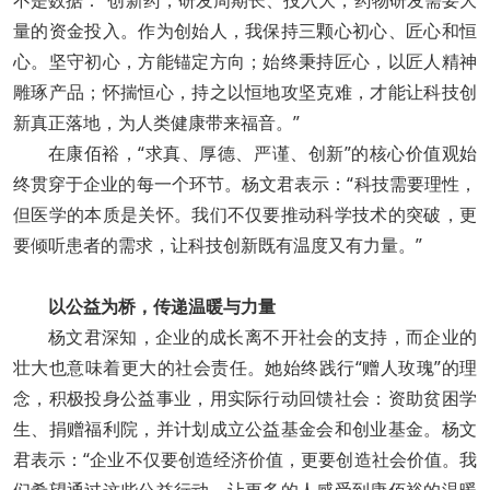
不是数据：“创新药，研发周期长、投入大，药物研发需要大
量的资金投入。作为创始人，我保持三颗心初心、匠心和恒
心。坚守初心，方能锚定方向；始终秉持匠心，以匠人精神
雕琢产品；怀揣恒心，持之以恒地攻坚克难，才能让科技创
新真正落地，为人类健康带来福音。”
在康佰裕，“求真、厚德、严谨、创新”的核心价值观始
终贯穿于企业的每一个环节。杨文君表示：“科技需要理性，
但医学的本质是关怀。我们不仅要推动科学技术的突破，更
要倾听患者的需求，让科技创新既有温度又有力量。”
以公益为桥，传递温暖与力量
杨文君深知，企业的成长离不开社会的支持，而企业的
壮大也意味着更大的社会责任。她始终践行“赠人玫瑰”的理
念，积极投身公益事业，用实际行动回馈社会：资助贫困学
生、捐赠福利院，并计划成立公益基金会和创业基金。杨文
君表示：“企业不仅要创造经济价值，更要创造社会价值。我